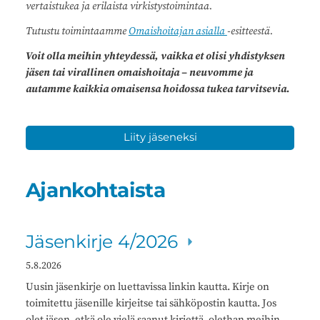
vertaistukea ja erilaista virkistystoimintaa.
Tutustu toimintaamme
Omaishoitajan asialla
-esitteestä.
Voit olla meihin yhteydessä, vaikka et olisi yhdistyksen
jäsen tai virallinen omaishoitaja – neuvomme ja
autamme kaikkia omaisensa hoidossa tukea tarvitsevia.
Liity jäseneksi
Ajankohtaista
Jäsenkirje 4/2026
5.8.2026
Uusin jäsenkirje on luettavissa linkin kautta. Kirje on
toimitettu jäsenille kirjeitse tai sähköpostin kautta. Jos
olet jäsen, etkä ole vielä saanut kirjettä, olethan meihin