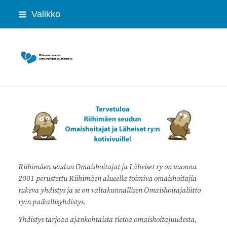
Siirry
Valikko
sivun
sisältöön
Riihimäen seudun Omaishoitajat ja Lähei
Riihimäen seudun Omaishoitajat ja Läheiset ry on vuonna
2001 perustettu Riihimäen alueella toimiva omaishoitajia
tukeva yhdistys ja se on valtakunnallisen Omaishoitajaliitto
ry:n paikallisyhdistys.
Yhdistys tarjoaa ajankohtaista tietoa omaishoitajuudesta,