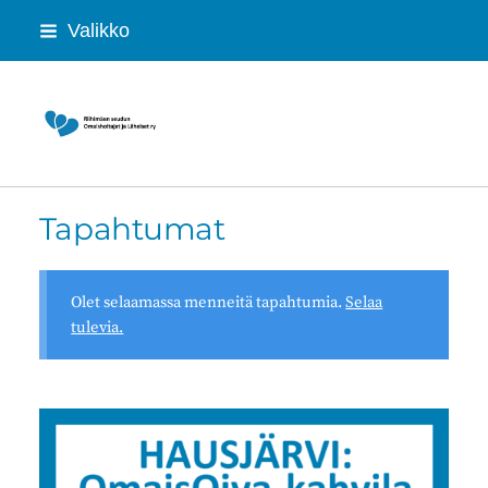
Siirry
Valikko
sivun
sisältöön
Riihimäen seudun Omaishoitajat ja Lähei
Tapahtumat
Olet selaamassa menneitä tapahtumia.
Selaa
tulevia.