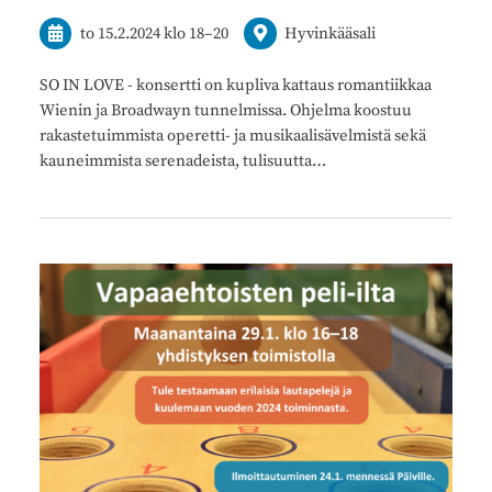
to 15.2.2024
klo 18
–
20
Hyvinkääsali
SO IN LOVE - konsertti on kupliva kattaus romantiikkaa
Wienin ja Broadwayn tunnelmissa. Ohjelma koostuu
rakastetuimmista operetti- ja musikaalisävelmistä sekä
kauneimmista serenadeista, tulisuutta…