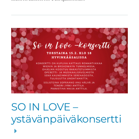
SO IN LOVE –
ystävänpäiväkonsertti