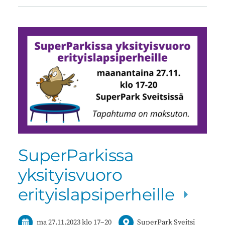
SuperParkissa
yksityisvuoro
erityislapsiperheille
ma 27.11.2023
klo 17
–
20
SuperPark Sveitsi