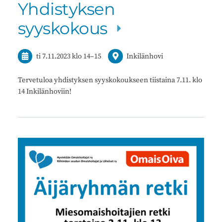
Yhdistyksen
syyskokous
ti 7.11.2023
klo 14
–
15
Inkilänhovi
Tervetuloa yhdistyksen syyskokoukseen tiistaina 7.11. klo
14 Inkilänhoviin!