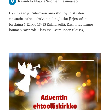
Ravintola Klaas ja Suomen Lasimuseo
Hyvinkään ja Riihimäen omaishoitoyhdistysten
vapaaehtoisina toimivien pikkujoulut järjestetään
torstaina 7.12. klo 13–15 Riihimäellä. Ensin nautimme
lounaan ravintola Klaasissa Lasimuseon tiloissa,…