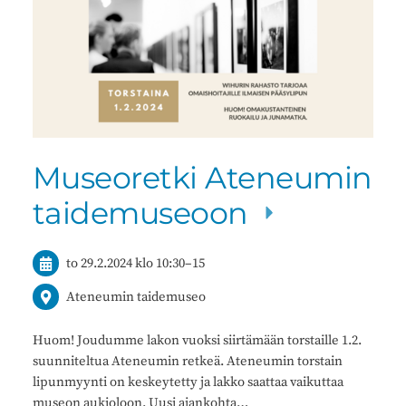
Museoretki Ateneumin
taidemuseoon
to 29.2.2024
klo 10:30
–
15
Ateneumin taidemuseo
Huom! Joudumme lakon vuoksi siirtämään torstaille 1.2.
suunniteltua Ateneumin retkeä. Ateneumin torstain
lipunmyynti on keskeytetty ja lakko saattaa vaikuttaa
museon aukioloon. Uusi ajankohta…