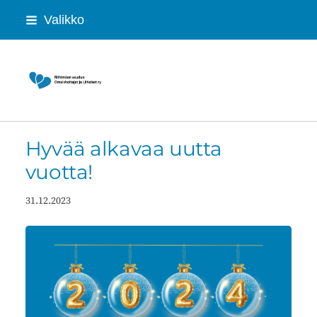
Siirry
Valikko
sivun
sisältöön
Riihimäen seudun Omaishoitajat ja Lähei
Hyvää alkavaa uutta
vuotta!
31.12.2023