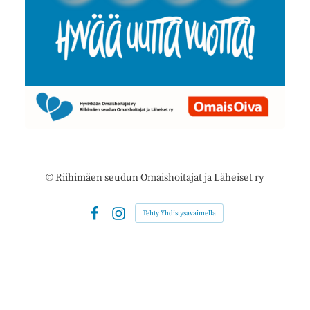
©
Riihimäen seudun Omaishoitajat ja Läheiset ry
Tehty Yhdistysavaimella
Facebook
Instagram