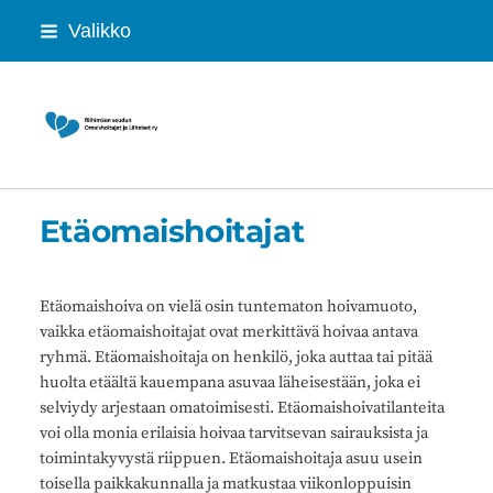
Siirry
Valikko
sivun
sisältöön
Riihimäen seudun Omaishoitajat ja Lähei
Etäomaishoitajat
Etäomaishoiva on vielä osin tuntematon hoivamuoto,
vaikka etäomaishoitajat ovat merkittävä hoivaa antava
ryhmä. Etäomaishoitaja on henkilö, joka auttaa tai pitää
huolta etäältä kauempana asuvaa läheisestään, joka ei
selviydy arjestaan omatoimisesti. Etäomaishoivatilanteita
voi olla monia erilaisia hoivaa tarvitsevan sairauksista ja
toimintakyvystä riippuen. Etäomaishoitaja asuu usein
toisella paikkakunnalla ja matkustaa viikonloppuisin