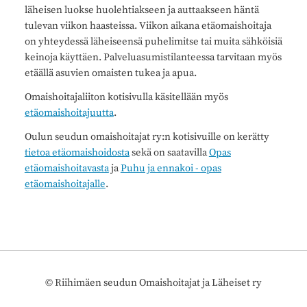
läheisen luokse huolehtiakseen ja auttaakseen häntä
tulevan viikon haasteissa. Viikon aikana etäomaishoitaja
on yhteydessä läheiseensä puhelimitse tai muita sähköisiä
keinoja käyttäen. Palveluasumistilanteessa tarvitaan myös
etäällä asuvien omaisten tukea ja apua.
Omaishoitajaliiton kotisivulla käsitellään myös
etäomaishoitajuutta
.
Oulun seudun omaishoitajat ry:n kotisivuille on kerätty
tietoa etäomaishoidosta
sekä on saatavilla
Opas
etäomaishoitavasta
ja
Puhu ja ennakoi - opas
etäomaishoitajalle
.
©
Riihimäen seudun Omaishoitajat ja Läheiset ry