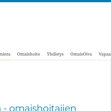
heiset ry
minta
Omaishoito
Yhdistys
OmaisOiva
Vapaa
a - omaishoitajien