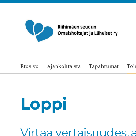
Siirry
sivun
sisältöön
Riihimäen seudun Omaishoitajat ja Lä
Etusivu
Ajankohtaista
Tapahtumat
Toi
Loppi
Virtaa vertaisuudest