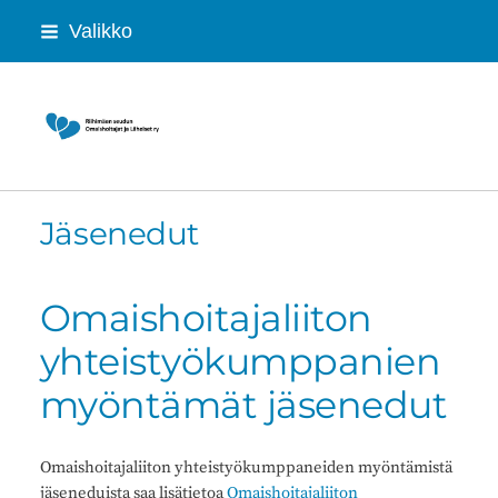
Siirry
Valikko
sivun
sisältöön
Riihimäen seudun Omaishoitajat ja Lähei
Jäsenedut
Omaishoitajaliiton
yhteistyökumppanien
myöntämät jäsenedut
Omaishoitajaliiton yhteistyökumppaneiden myöntämistä
jäseneduista saa lisätietoa
Omaishoitajaliiton