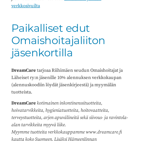
verkkosivuilta
Paikalliset edut
Omaishoitajaliiton
jäsenkortilla
DreamCare
tarjoaa Riihimäen seudun Omaishoitajat ja
Läheiset ry:n jäsenille 10% alennuksen verkkokaupan
(alennuskoodiin löydät jäsenkirjeestä)
ja myymälän
tuotteista.
DreamCare
kotimainen inkontinenssituotteita,
hoivatarvikkeita, hygieniatuotteita, hoitovaatteita,
terveystuotteita, arjen apuvälineitä sekä siivous- ja ravintola-
alan tarvikkeita myyvä liike.
Myymme tuotteita verkkokauppamme www.dreamcare.fi
kautta koko Suomeen. Lisäksi Hämeenlinnan