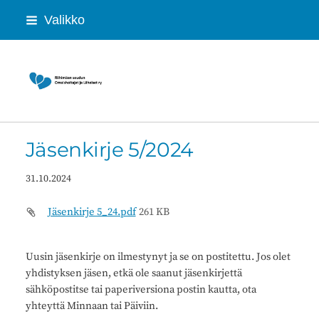
Siirry
Valikko
sivun
sisältöön
Riihimäen seudun Omaishoitajat ja Lähei
Jäsenkirje 5/2024
31.10.2024
Jäsenkirje 5_24.pdf
261 KB
Uusin jäsenkirje on ilmestynyt ja se on postitettu. Jos olet
yhdistyksen jäsen, etkä ole saanut jäsenkirjettä
sähköpostitse tai paperiversiona postin kautta, ota
yhteyttä Minnaan tai Päiviin.