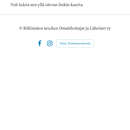
Voit lukea sen yllä olevan linkin kautta.
©
Riihimäen seudun Omaishoitajat ja Läheiset ry
Tehty Yhdistysavaimella
Facebook
Instagram