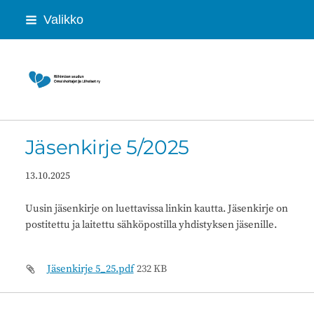
Siirry
Valikko
sivun
sisältöön
Riihimäen seudun Omaishoitajat ja Lähei
Jäsenkirje 5/2025
13.10.2025
Uusin jäsenkirje on luettavissa linkin kautta. Jäsenkirje on
postitettu ja laitettu sähköpostilla yhdistyksen jäsenille.
Jäsenkirje 5_25.pdf
232 KB