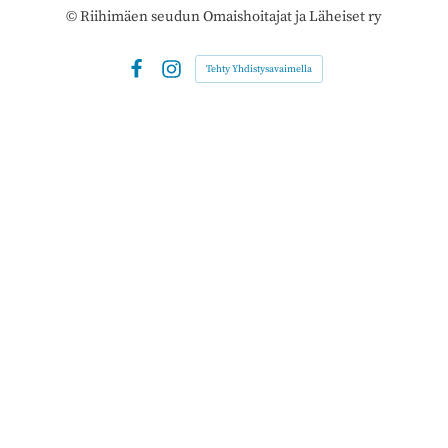
©
Riihimäen seudun Omaishoitajat ja Läheiset ry
Tehty Yhdistysavaimella
Facebook
Instagram