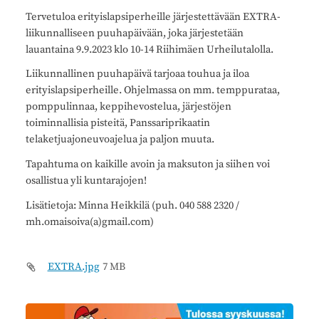
Tervetuloa erityislapsiperheille järjestettävään EXTRA-
liikunnalliseen puuhapäivään, joka järjestetään
lauantaina 9.9.2023 klo 10-14 Riihimäen Urheilutalolla.
Liikunnallinen puuhapäivä tarjoaa touhua ja iloa
erityislapsiperheille. Ohjelmassa on mm. temppurataa,
pomppulinnaa, keppihevostelua, järjestöjen
toiminnallisia pisteitä, Panssariprikaatin
telaketjuajoneuvoajelua ja paljon muuta.
Tapahtuma on kaikille avoin ja maksuton ja siihen voi
osallistua yli kuntarajojen!
Lisätietoja: Minna Heikkilä (puh. 040 588 2320 /
mh.omaisoiva(a)gmail.com)
EXTRA.jpg
7 MB