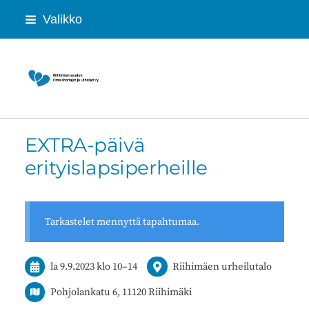
Siirry
Valikko
sivun
sisältöön
Riihimäen seudun Omaishoitajat ja Lähei
EXTRA-päivä
erityislapsiperheille
Tarkastelet mennyttä tapahtumaa.
la 9.9.2023
klo 10
–
14
Riihimäen urheilutalo
Pohjolankatu 6, 11120 Riihimäki