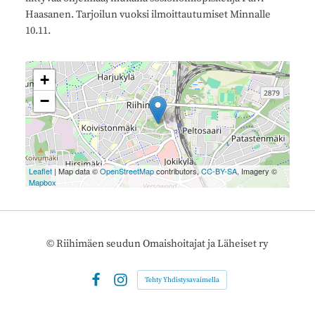
Haasanen. Tarjoilun vuoksi ilmoittautumiset Minnalle
10.11.
+
−
Leaflet
| Map data ©
OpenStreetMap
contributors,
CC-BY-SA
, Imagery ©
Mapbox
©
Riihimäen seudun Omaishoitajat ja Läheiset ry
Tehty Yhdistysavaimella
Facebook
Instagram