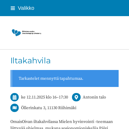
Siirry
Valikko
sivun
sisältöön
Riihimäen seudun Omaishoitajat ja Lähei
Iltakahvila
Tarkastelet mennyttä tapahtumaa.
ke 12.11.2025
klo 16
–
17:30
Antonin talo
Öllerinkatu 3, 11130 Riihimäki
OmaisOivan iltakahvilassa Mielen hyvinvointi -teemaan
liittyvää ohjelmaa, mukana sosionomiopiskelija Päivi