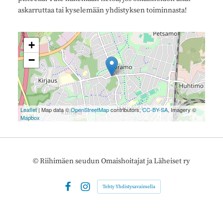
askarruttaa tai kyselemään yhdistyksen toiminnasta!
+
−
Leaflet
| Map data ©
OpenStreetMap
contributors,
CC-BY-SA
, Imagery ©
Mapbox
©
Riihimäen seudun Omaishoitajat ja Läheiset ry
Tehty Yhdistysavaimella
Facebook
Instagram