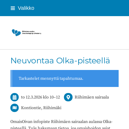
Siirry
Valikko
sivun
sisältöön
Riihimäen seudun Omaishoitajat ja Lähei
Neuvontaa Olka-pisteellä
Tarkastelet mennyttä tapahtumaa.
to 12.3.2026
klo 10
–
12
Riihimäen sairaala
Kontiontie, Riihimäki
OmaisOivan infopiste Riihimäen sairaalan aulassa Olka-
pisteellä. Tule hakemaan tietoa, jos omaishoidon asiat