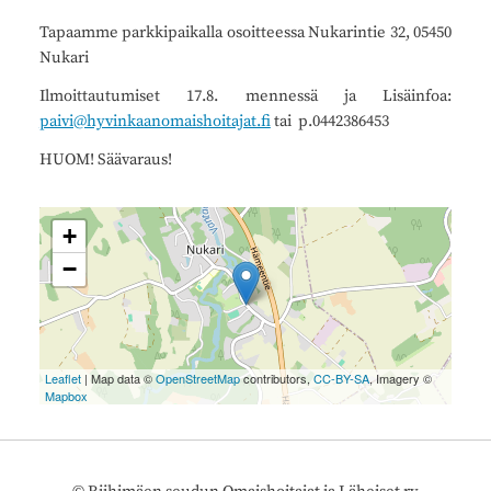
Tapaamme parkkipaikalla osoitteessa Nukarintie 32, 05450
Nukari
Ilmoittautumiset 17.8. mennessä ja Lisäinfoa:
paivi@hyvinkaanomaishoitajat.fi
tai p.0442386453
HUOM! Säävaraus!
+
−
Leaflet
| Map data ©
OpenStreetMap
contributors,
CC-BY-SA
, Imagery ©
Mapbox