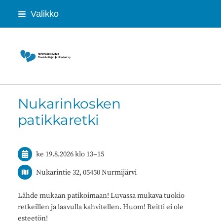
Siirry
Valikko
sivun
sisältöön
Riihimäen seudun Omaishoitajat ja Lähei
Nukarinkosken
patikkaretki
ke 19.8.2026
klo 13
–
15
Nukarintie 32, 05450 Nurmijärvi
Lähde mukaan patikoimaan! Luvassa mukava tuokio
retkeillen ja laavulla kahvitellen. Huom! Reitti ei ole
esteetön!