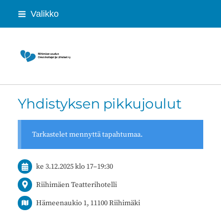
Siirry
Valikko
sivun
sisältöön
Riihimäen seudun Omaishoitajat ja Lähei
Yhdistyksen pikkujoulut
Tarkastelet mennyttä tapahtumaa.
ke 3.12.2025
klo 17
–
19:30
Riihimäen Teatterihotelli
Hämeenaukio 1, 11100 Riihimäki