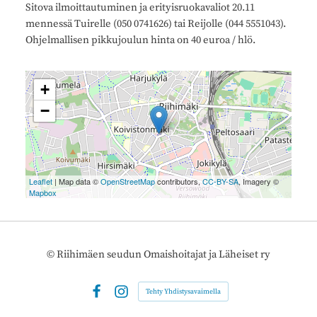
Sitova ilmoittautuminen ja erityisruokavaliot 20.11
mennessä Tuirelle (050 0741626) tai Reijolle (044 5551043).
Ohjelmallisen pikkujoulun hinta on 40 euroa / hlö.
+
−
Leaflet
| Map data ©
OpenStreetMap
contributors,
CC-BY-SA
, Imagery ©
Mapbox
©
Riihimäen seudun Omaishoitajat ja Läheiset ry
Tehty Yhdistysavaimella
Facebook
Instagram